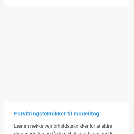
Forvitringsteknikker til modelltog
Lær en række vejrforholdsteknikker for at aldre
dine modeltog og få dem til at se ud som om de