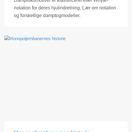
Damplokomotiver er klassificeret efter Whyte-
notation for deres hjulindretning. Lær om notation
og forskellige damptogmodeller.