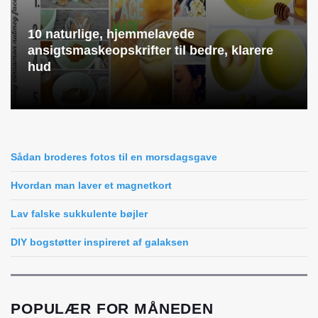
10 naturlige, hjemmelavede
ansigtsmaskeopskrifter til bedre, klarere
hud
Sådan broderes fotos til en morsdagsgave
Hvordan man laver et magnetkort
Lav falske sukkulente bøjler
DIY bogstøtter inspireret af galaksen
POPULÆR FOR MÅNEDEN