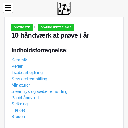
›
VIGTIGSTE
DIY-PROJEKTER 2026
10 håndværk at prøve i år
Indholdsfortegnelse:
Keramik
Perler
Træbearbejdning
Smykkefremstilling
Miniaturer
Stearinlys og sæbefremstilling
Papirhåndværk
Strikning
Hæklet
Broderi