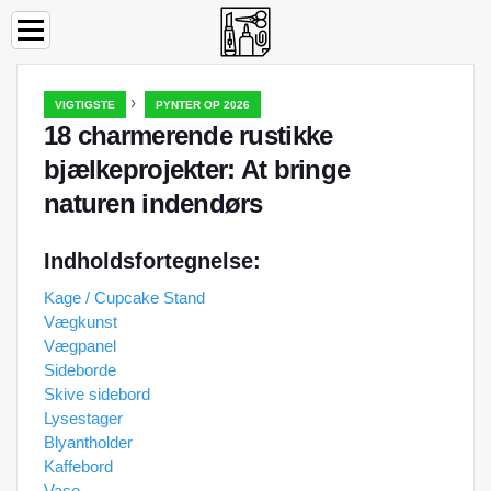
›
VIGTIGSTE
PYNTER OP 2026
18 charmerende rustikke
bjælkeprojekter: At bringe
naturen indendørs
Indholdsfortegnelse:
Kage / Cupcake Stand
Vægkunst
Vægpanel
Sideborde
Skive sidebord
Lysestager
Blyantholder
Kaffebord
Vase