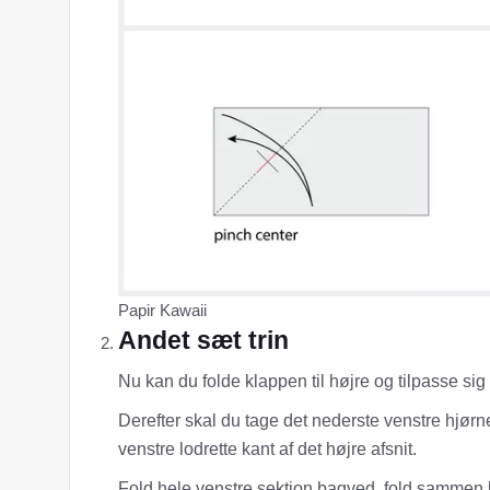
Papir Kawaii
Andet sæt trin
Nu kan du folde klappen til højre og tilpasse sig 
Derefter skal du tage det nederste venstre hjørne
venstre lodrette kant af det højre afsnit.
Fold hele venstre sektion bagved, fold sammen 