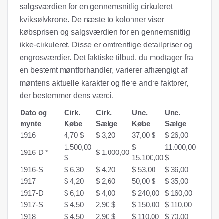
salgsværdien for en gennemsnitlig cirkuleret
kviksølvkrone. De næste to kolonner viser
købsprisen og salgsværdien for en gennemsnitlig
ikke-cirkuleret. Disse er omtrentlige detailpriser og
engrosværdier. Det faktiske tilbud, du modtager fra
en bestemt møntforhandler, varierer afhængigt af
møntens aktuelle karakter og flere andre faktorer,
der bestemmer dens værdi.
Dato og
Cirk.
Cirk.
Unc.
Unc.
mynte
Købe
Sælge
Købe
Sælge
1916
4,70 $
$ 3,20
37,00 $
$ 26,00
1.500,00
$
11.000,00
1916-D *
$ 1.000,00
$
15.100,00
$
1916-S
$ 6,30
$ 4,20
$ 53,00
$ 36,00
1917
$ 4,20
$ 2,60
50,00 $
$ 35,00
1917-D
$ 6,10
$ 4,00
$ 240,00
$ 160,00
1917-S
$ 4,50
2,90 $
$ 150,00
$ 110,00
1918
$ 4,50
2,90 $
$ 110,00
$ 70,00