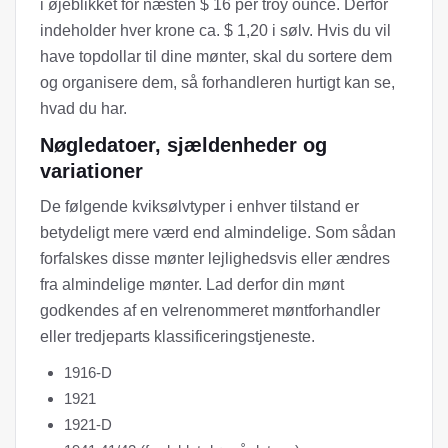
i øjeblikket for næsten $ 16 per troy ounce. Derfor
indeholder hver krone ca. $ 1,20 i sølv. Hvis du vil
have topdollar til dine mønter, skal du sortere dem
og organisere dem, så forhandleren hurtigt kan se,
hvad du har.
Nøgledatoer, sjældenheder og
variationer
De følgende kviksølvtyper i enhver tilstand er
betydeligt mere værd end almindelige. Som sådan
forfalskes disse mønter lejlighedsvis eller ændres
fra almindelige mønter. Lad derfor din mønt
godkendes af en velrenommeret møntforhandler
eller tredjeparts klassificeringstjeneste.
1916-D
1921
1921-D