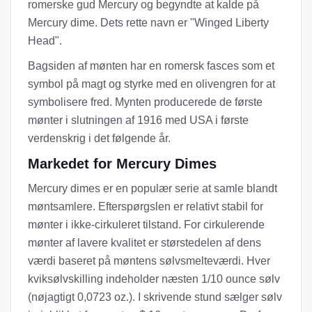
romerske gud Mercury og begyndte at kalde på
Mercury dime. Dets rette navn er "Winged Liberty
Head".
Bagsiden af ​​mønten har en romersk fasces som et
symbol på magt og styrke med en olivengren for at
symbolisere fred. Mynten producerede de første
mønter i slutningen af ​​1916 med USA i første
verdenskrig i det følgende år.
Markedet for Mercury Dimes
Mercury dimes er en populær serie at samle blandt
møntsamlere. Efterspørgslen er relativt stabil for
mønter i ikke-cirkuleret tilstand. For cirkulerende
mønter af lavere kvalitet er størstedelen af ​​dens
værdi baseret på møntens sølvsmelteværdi. Hver
kviksølvskilling indeholder næsten 1/10 ounce sølv
(nøjagtigt 0,0723 oz.). I skrivende stund sælger sølv