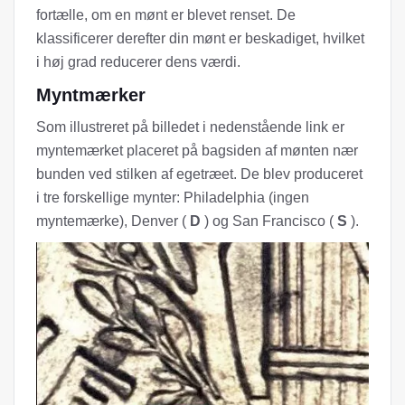
fortælle, om en mønt er blevet renset. De
klassificerer derefter din mønt er beskadiget, hvilket
i høj grad reducerer dens værdi.
Myntmærker
Som illustreret på billedet i nedenstående link er
myntemærket placeret på bagsiden af ​​mønten nær
bunden ved stilken af ​​egetræet. De blev produceret
i tre forskellige mynter: Philadelphia (ingen
myntemærke), Denver (
D
) og San Francisco (
S
).