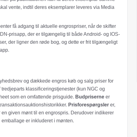
kal vente, indtil deres eksemplarer leveres via Media
ter få adgang til aktuelle engrospriser, når de skifter
DN-prisapp, der er tilgængelig til både Android- og IOS-
, der ligner den røde bog, og dette er frit tilgængeligt
-app.
nyhedsbrev og dækkede engros køb og salg priser for
 tredjeparts klassificeringstjenester (kun NGC og
heet som en omfattende prisguide.
Budpriserne
er
 transaktionsauktionshistorikker.
Prisforespørgsler
er,
 en given mønt til en engrospris. Derudover indikerer
ge emballage er inkluderet i mønten.