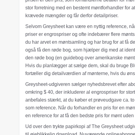
stor forretning med en bestemt møntforhandler for at
krævede mængder og får derfor detailpriser.
Selvom Greysheet kan være en nyttig reference, når
priser er engrospriser og ofte indebærer flere mønt
du har arvet en møntsamling og har brug for at få de
også få den røde bog, som hjælper dig med at identi
den røde bog (en guidebog over amerikanske mønter
Hvis du planlægger at sælge dem, skal du bruge Bl
fortæller dig detailværdien af ​​mønterne, hvis du ø
Greysheet-udgiveren sælger nyhedsbrevet efter a
omkring $ 40, der inkluderer al engrospriser for stor
anbefales stærkt, at du køber et prøveudgave ca. to 
som reference. Når du forhandler en pris for en m
en reference for at få den bedste pris for mønt ude
Ud over den trykte papirkopi af The Greysheet udgi
til øjeblikkelig download. Nuværende onlineabonn