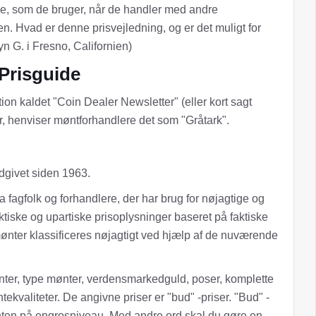
e, som de bruger, når de handler med andre
n. Hvad er denne prisvejledning, og er det muligt for
yn G. i Fresno, Californien)
Prisguide
on kaldet "Coin Dealer Newsletter" (eller kort sagt
ir, henviser møntforhandlere det som "Gråtark".
dgivet siden 1963.
 fagfolk og forhandlere, der har brug for nøjagtige og
aktiske og upartiske prisoplysninger baseret på faktiske
ønter klassificeres nøjagtigt ved hjælp af de nuværende
ønter, type mønter, verdensmarkedguld, poser, komplette
ekvaliteter. De angivne priser er "bud" -priser. "Bud" -
ønten på engrosniveau. Med andre ord skal du gøre en