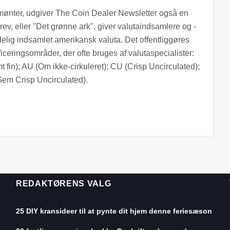
f mønter, udgiver The Coin Dealer Newsletter også en
v, eller "Det grønne ark", giver valutaindsamlere og -
elig indsamlet amerikansk valuta. Det offentliggøres
ificeringsområder, der ofte bruges af valutaspecialister:
t fin); AU (Om ikke-cirkuleret); CU (Crisp Uncirculated);
em Crisp Uncirculated).
REDAKTØRENS VALG
25 DIY kransideer til at pynte dit hjem denne feriesæson