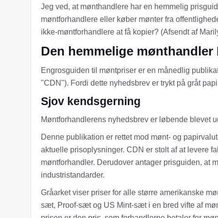
Jeg ved, at mønthandlere har en hemmelig prisguid
møntforhandlere eller køber mønter fra offentlighede
ikke-møntforhandlere at få kopier? (Afsendt af Maril
Den hemmelige mønthandler 
Engrosguiden til møntpriser er en månedlig publikati
"CDN"). Fordi dette nyhedsbrev er trykt på gråt pap
Sjov kendsgerning
Møntforhandlerens nyhedsbrev er løbende blevet u
Denne publikation er rettet mod mønt- og papirvaluta
aktuelle prisoplysninger. CDN er stolt af at levere f
møntforhandler. Derudover antager prisguiden, at m
industristandarder.
Gråarket viser priser for alle større amerikanske m
sæt, Proof-sæt og US Mint-sæt i en bred vifte af mønt
prisen er den pris, som forhandlerne betaler for m