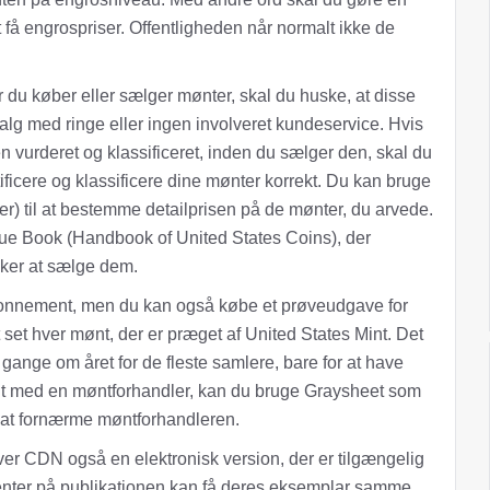
 få engrospriser. Offentligheden når normalt ikke de
 du køber eller sælger mønter, skal du huske, at disse
salg med ringe eller ingen involveret kundeservice. Hvis
n vurderet og klassificeret, inden du sælger den, skal du
ficere og klassificere dine mønter korrekt. Du kan bruge
) til at bestemme detailprisen på de mønter, du arvede.
ue Book (Handbook of United States Coins), der
nsker at sælge dem.
bonnement, men du kan også købe et prøveudgave for
t set hver mønt, der er præget af United States Mint. Det
gange om året for de fleste samlere, bare for at have
ønt med en møntforhandler, kan du bruge Graysheet som
n at fornærme møntforhandleren.
ver CDN også en elektronisk version, der er tilgængelig
enter på publikationen kan få deres eksemplar samme