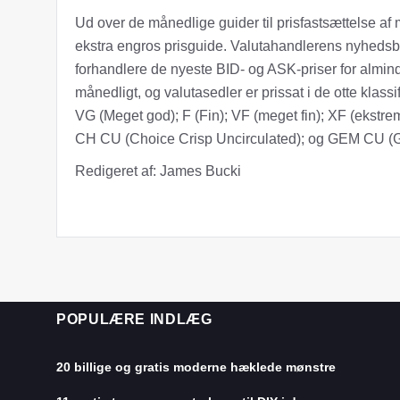
Ud over de månedlige guider til prisfastsættelse a
ekstra engros prisguide. Valutahandlerens nyhedsbre
forhandlere de nyeste BID- og ASK-priser for almind
månedligt, og valutasedler er prissat i de otte klass
VG (Meget god); F (Fin); VF (meget fin); XF (ekstrem
CH CU (Choice Crisp Uncirculated); og GEM CU (G
Redigeret af: James Bucki
POPULÆRE INDLÆG
20 billige og gratis moderne hæklede mønstre