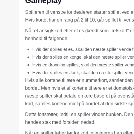
Gameplay
Spilleren til venstre for dealeren starter spillet ved 
Hvis kortet har en rang på 2 til 10, går spillet til v
Når et ansigtskort eller et es (kendt som "retskort" i 
henhold til følgende:
Hvis der spilles et es, skal den næste spiller vende f
Hvis der spilles en konge, skal den næste spiller ven
Hvis en dronning spilles, skal den næste spiller vend
Hvis der spilles en Jack, skal den næste spiller vend
Hvis alle kortene til ære er nummerkort, samler den s
bordet. Men hvis et af kortene til ære er et domstols
næste spiller skal betale en ære baseret på ovens
kort, samles kortene midt på bordet af den sidste spil
Dette fortsætter, indtil en spiller vinder bunken. Den
hendes stak med forsiden nedad.
Når en spiller løber tør for kort, elimineres han eller