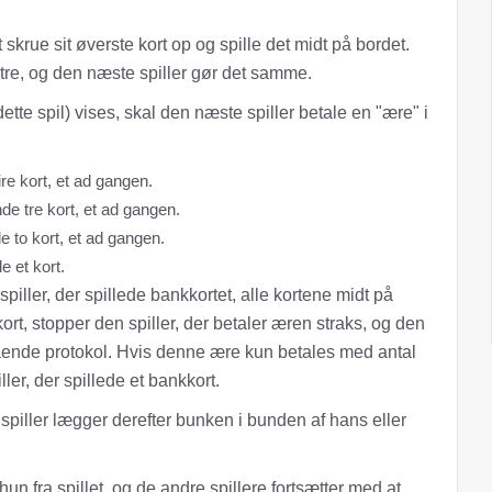
at skrue sit øverste kort op og spille det midt på bordet.
enstre, og den næste spiller gør det samme.
dette spil) vises, skal den næste spiller betale en "ære" i
ire kort, et ad gangen.
de tre kort, et ad gangen.
e to kort, et ad gangen.
e et kort.
piller, der spillede bankkortet, alle kortene midt på
kort, stopper den spiller, der betaler æren straks, og den
tående protokol. Hvis denne ære kun betales med antal
ler, der spillede et bankkort.
 spiller lægger derefter bunken i bunden af ​​hans eller
 hun fra spillet, og de andre spillere fortsætter med at