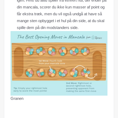
igen. Hvis du altid spiller fra ethvert hul, der ender på
din mancala, scorer du ikke kun masser af point og
får ekstra træk, men du vil også undgå at have så
mange sten opbygget i et hul på din side, at du skal
spille dem på din modstanders side.
Granen