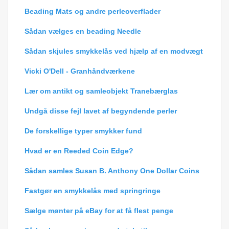
Beading Mats og andre perleoverflader
Sådan vælges en beading Needle
Sådan skjules smykkelås ved hjælp af en modvægt
Vicki O'Dell - Granhåndværkene
Lær om antikt og samleobjekt Tranebærglas
Undgå disse fejl lavet af begyndende perler
De forskellige typer smykker fund
Hvad er en Reeded Coin Edge?
Sådan samles Susan B. Anthony One Dollar Coins
Fastgør en smykkelås med springringe
Sælge mønter på eBay for at få flest penge