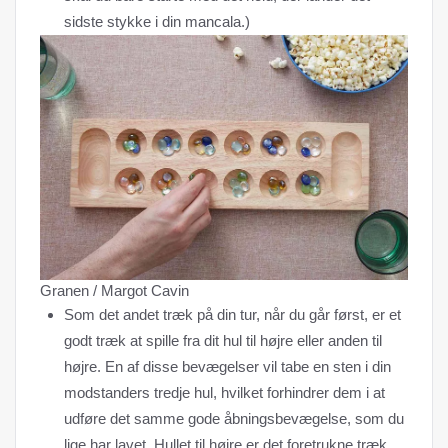
sidste stykke i din mancala.)
Granen / Margot Cavin
Som det andet træk på din tur, når du går først, er et
godt træk at spille fra dit hul til højre eller anden til
højre. En af disse bevægelser vil tabe en sten i din
modstanders tredje hul, hvilket forhindrer dem i at
udføre det samme gode åbningsbevægelse, som du
lige har lavet. Hullet til højre er det foretrukne træk,