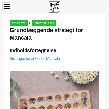
›
VIGTIGSTE
BRÆTSPIL 2026
Grundlæggende strategi for
Mancala
Indholdsfortegnelse:
Strategier for at vinde i Mancala