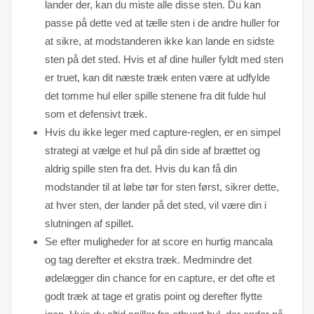
lander der, kan du miste alle disse sten. Du kan
passe på dette ved at tælle sten i de andre huller for
at sikre, at modstanderen ikke kan lande en sidste
sten på det sted. Hvis et af dine huller fyldt med sten
er truet, kan dit næste træk enten være at udfylde
det tomme hul eller spille stenene fra dit fulde hul
som et defensivt træk.
Hvis du ikke leger med capture-reglen, er en simpel
strategi at vælge et hul på din side af brættet og
aldrig spille sten fra det. Hvis du kan få din
modstander til at løbe tør for sten først, sikrer dette,
at hver sten, der lander på det sted, vil være din i
slutningen af ​​spillet.
Se efter muligheder for at score en hurtig mancala
og tag derefter et ekstra træk. Medmindre det
ødelægger din chance for en capture, er det ofte et
godt træk at tage et gratis point og derefter flytte