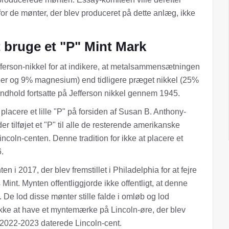
or de mønter, der blev produceret på dette anlæg, ikke
 bruge et "P" Mint Mark
​​Jefferson-nikkel for at indikere, at metalsammensætningen
ber og 9% magnesium) end tidligere præget nikkel (25%
indhold fortsatte på Jefferson nikkel gennem 1945.
acere et lille "P" på forsiden af ​​Susan B. Anthony-
er tilføjet et "P" til alle de resterende amerikanske
Lincoln-centen. Denne tradition for ikke at placere et
.
n i 2017, der blev fremstillet i Philadelphia for at fejre
Mint. Mynten offentliggjorde ikke offentligt, at denne
. De lod disse mønter stille falde i omløb og lod
ke at have et myntemærke på Lincoln-øre, der blev
 ​​2022-2023 daterede Lincoln-cent.