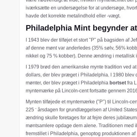
iværksætte en undersøgelse for at undersøge, hvorf
havde det korrekte metalindhold eller -vægt.
Philadelphia Mint begynder at
I 1943 blev der tilføjet et stort "P" på bagsiden af 
af ​​denne mønt var anderledes (35% sølv, 56% kob
nikkel og 75 % kobber). Denne ændring i metallisk 
I 1979 brød den amerikanske mynte tradition ved at pl
dollars, der blev præget i Philadelphia. I 1980 blev d
mønter, der blev præget i Philadelphia
bortset
fra 
myntemærke på Lincoln-cent fortsatte gennem 2016
Mynten tilføjede et myntemærke ("P") til Lincoln-cente
-
225
årsdagen for grundlæggelsen af ​​United States 
ændring skulle foretages for at fejre deres jubilæum
møntsamlere opdage dem alene. Traditionen med ik
fremstillet i Philadelphia, genoptog produktionen af