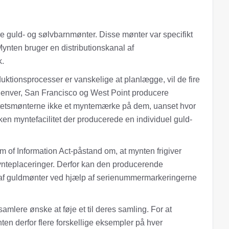
e guld- og sølvbarnmønter. Disse mønter var specifikt
Mynten bruger en distributionskanal af
k.
uktionsprocesser er vanskelige at planlægge, vil de fire
 Denver, San Francisco og West Point producere
alitetsmønterne ikke et myntemærke på dem, uanset hvor
lken myntefacilitet der producerede en individuel guld-
 of Information Act-påstand om, at mynten frigiver
 mynteplaceringer. Derfor kan den producerende
lde af guldmønter ved hjælp af serienummermarkeringerne
amlere ønske at føje et til deres samling. For at
en derfor flere forskellige eksempler på hver