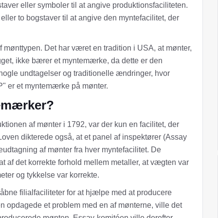
ver eller symboler til at angive produktionsfaciliteten.
ler to bogstaver til at angive den myntefacilitet, der
f mønttypen. Det har været en tradition i USA, at mønter,
get, ikke bærer et myntemærke, da dette er den
nogle undtagelser og traditionelle ændringer, hvor
 "P" er et myntemærke på mønter.
emærker?
nen af ​​mønter i 1792, var der kun en facilitet, der
oven dikterede også, at et panel af inspektører (Assay
udtagning af mønter fra hver myntefacilitet. De
t af det korrekte forhold mellem metaller, at vægten var
eter og tykkelse var korrekte.
ne filialfaciliteter for at hjælpe med at producere
n opdagede et problem med en af ​​mønterne, ville det
 producerede mønten. Essay-komitéen ville derefter