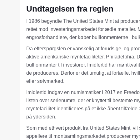
Undtagelsen fra reglen
I 1986 begyndte The United States Mint at producer
rettet mod investeringsmarkedet for ædle metaller. 
engrosforhandlere, der køber bullionmønterne i bul
Da efterspørgslen er vanskelig at forudsige, og prod
aktive amerikanske myntefaciliteter, Philadelphia,
bullionmønter til investorer. Imidlertid har møntkv
de produceres. Derfor er det umuligt at fortælle, hvi
eller sølvmarked.
Imidlertid indgav en numismatiker i 2017 en Freedom
listen over serienumre, der er knyttet til bestemte
myntefacilitet identificeres på et ikke-åbent tilfæ
på ydersiden.
Som med ethvert produkt fra United States Mint, vil s
appellere til møntsamlingsmarkedet producerer mynt