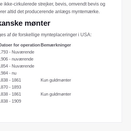
 ikke-cirkulerede strejker, bevis, omvendt bevis og
bærer altid det producerende anlægs myntemærke.
kanske mønter
es af de forskellige mynteplaceringer i USA:
Datoer for operation
Bemærkninger
1793 - Nuværende
1906 - nuværende
1854 - Nuværende
1984 - nu
1838 - 1861
Kun guldmønter
1870 - 1893
1838 - 1861
Kun guldmønter
1838 - 1909