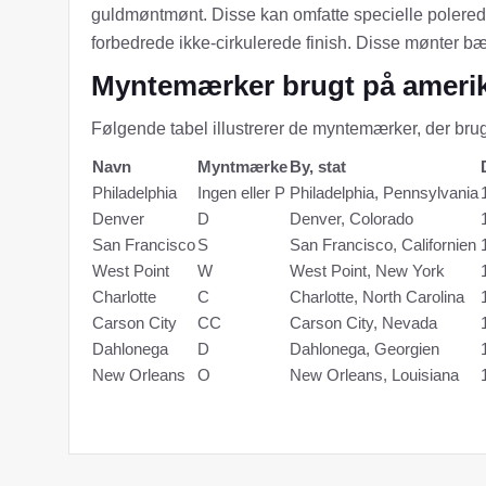
guldmøntmønt. Disse kan omfatte specielle polerede
forbedrede ikke-cirkulerede finish. Disse mønter 
Myntemærker brugt på ameri
Følgende tabel illustrerer de myntemærker, der brug
Navn
Myntmærke
By, stat
Philadelphia
Ingen eller P
Philadelphia, Pennsylvania
Denver
D
Denver, Colorado
San Francisco
S
San Francisco, Californien
West Point
W
West Point, New York
Charlotte
C
Charlotte, North Carolina
Carson City
CC
Carson City, Nevada
Dahlonega
D
Dahlonega, Georgien
New Orleans
O
New Orleans, Louisiana