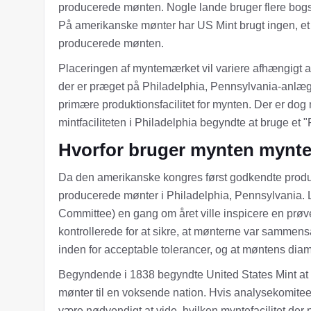
producerede mønten. Nogle lande bruger flere bogsta
På amerikanske mønter har US Mint brugt ingen, et el
producerede mønten.
Placeringen af ​​myntemærket vil variere afhængigt a
der er præget på Philadelphia, Pennsylvania-anlæg
primære produktionsfacilitet for mynten. Der er dog 
mintfaciliteten i Philadelphia begyndte at bruge et
Hvorfor bruger mynten mynt
Da den amerikanske kongres først godkendte produktio
producerede mønter i Philadelphia, Pennsylvania. L
Committee) en gang om året ville inspicere en prøve
kontrollerede for at sikre, at mønterne var sammensa
inden for acceptable tolerancer, og at møntens diam
Begyndende i 1838 begyndte United States Mint at åb
mønter til en voksende nation. Hvis analysekomitee
være nødvendigt at vide, hvilken myntefacilitet der