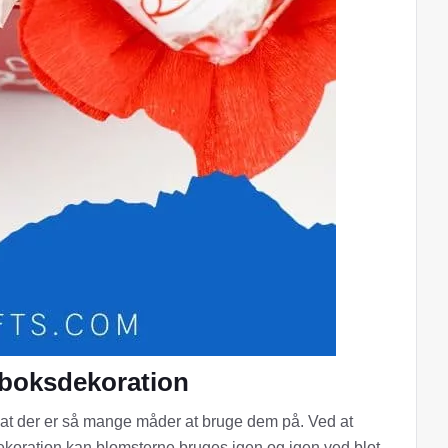
eboksdekoration
, at der er så mange måder at bruge dem på. Ved at
koration kan blomsterne bruges igen og igen ved blot