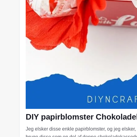
DIY papirblomster Chokolad
Jeg elsker disse enkle papirblomster, og jeg elsker
bruge disse som en del af denne chokoladekassede