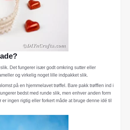
lade?
lik. Det fungerer især godt omkring sutter eller
eller og virkelig noget lille indpakket slik.
mst på en hjemmelavet trøffel. Bare pakk trøfflen ind i
et fungerer bedst med runde slik, men enhver anden form
 er ingen rigtig eller forkert måde at bruge denne idé til