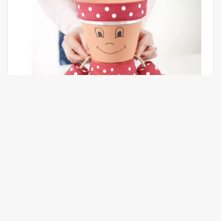
Lim en perlelængde rundt om midten af ​​hvor
blomsterpotterne forbinder;