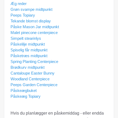
Æg reder
Grøn svampe midtpunkt
Peeps Topiary
Tekande blomst display
Påske Mason Jar midtpunkt
Malet pinecone centerpiece
Simpelt stearinlys
Påskelilje midtpunkt
Spiselig får midtpunkt
Påsketræs midtpunkt
Spring Planting Centerpiece
Brødkurv midtpunkt
Cantaloupe Easter Bunny
Woodland Centerpiece
Peeps Garden Centerpiece
Påskeægbuket
Påskeæg Topiary
Hvis du planlægger en påskemiddag - eller endda