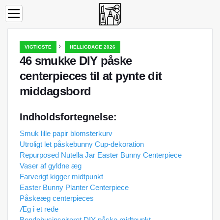
›
VIGTIGSTE
HELLIGDAGE 2026
46 smukke DIY påske
centerpieces til at pynte dit
middagsbord
Indholdsfortegnelse:
Smuk lille papir blomsterkurv
Utroligt let påskebunny Cup-dekoration
Repurposed Nutella Jar Easter Bunny Centerpiece
Vaser af gyldne æg
Farverigt kigger midtpunkt
Easter Bunny Planter Centerpiece
Påskeæg centerpieces
Æg i et rede
Bondehusinspireret DIY påske midtpunkt