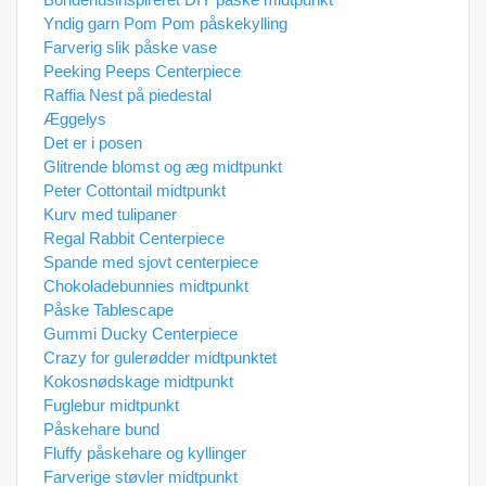
Yndig garn Pom Pom påskekylling
Farverig slik påske vase
Peeking Peeps Centerpiece
Raffia Nest på piedestal
Æggelys
Det er i posen
Glitrende blomst og æg midtpunkt
Peter Cottontail midtpunkt
Kurv med tulipaner
Regal Rabbit Centerpiece
Spande med sjovt centerpiece
Chokoladebunnies midtpunkt
Påske Tablescape
Gummi Ducky Centerpiece
Crazy for gulerødder midtpunktet
Kokosnødskage midtpunkt
Fuglebur midtpunkt
Påskehare bund
Fluffy påskehare og kyllinger
Farverige støvler midtpunkt