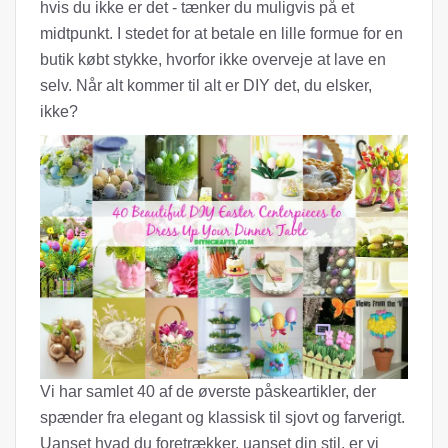
hvis du ikke er det - tænker du muligvis på et
midtpunkt. I stedet for at betale en lille formue for en
butik købt stykke, hvorfor ikke overveje at lave en
selv. Når alt kommer til alt er DIY det, du elsker,
ikke?
Vi har samlet 40 af de øverste påskeartikler, der
spænder fra elegant og klassisk til sjovt og farverigt.
Uanset hvad du foretrækker, uanset din stil, er vi