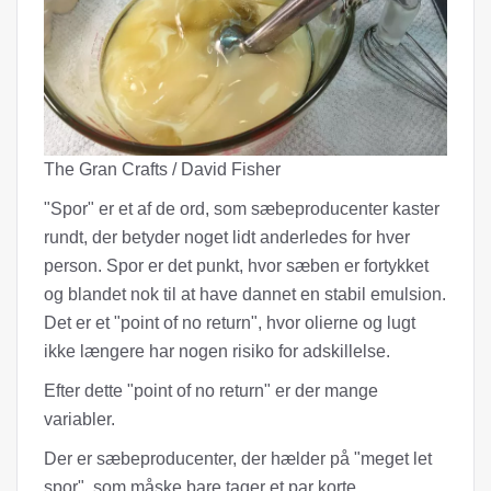
The Gran Crafts / David Fisher
"Spor" er et af de ord, som sæbeproducenter kaster
rundt, der betyder noget lidt anderledes for hver
person. Spor er det punkt, hvor sæben er fortykket
og blandet nok til at have dannet en stabil emulsion.
Det er et "point of no return", hvor olierne og lugt
ikke længere har nogen risiko for adskillelse.
Efter dette "point of no return" er der mange
variabler.
Der er sæbeproducenter, der hælder på "meget let
spor", som måske bare tager et par korte