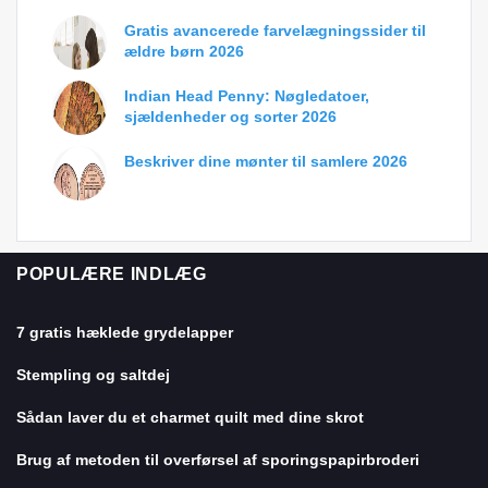
Gratis avancerede farvelægningssider til
ældre børn 2026
Indian Head Penny: Nøgledatoer,
sjældenheder og sorter 2026
Beskriver dine mønter til samlere 2026
POPULÆRE INDLÆG
7 gratis hæklede grydelapper
Stempling og saltdej
Sådan laver du et charmet quilt med dine skrot
Brug af metoden til overførsel af sporingspapirbroderi