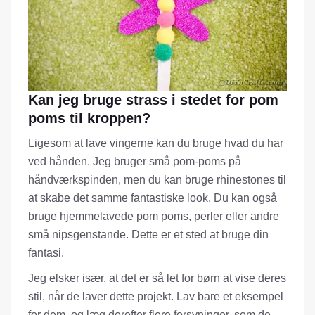
Kan jeg bruge strass i stedet for pom
poms til kroppen?
Ligesom at lave vingerne kan du bruge hvad du har
ved hånden. Jeg bruger små pom-poms på
håndværkspinden, men du kan bruge rhinestones til
at skabe det samme fantastiske look. Du kan også
bruge hjemmelavede pom poms, perler eller andre
små nipsgenstande. Dette er et sted at bruge din
fantasi.
Jeg elsker især, at det er så let for børn at vise deres
stil, når de laver dette projekt. Lav bare et eksempel
for dem, og læg derefter flere forsyninger, som de