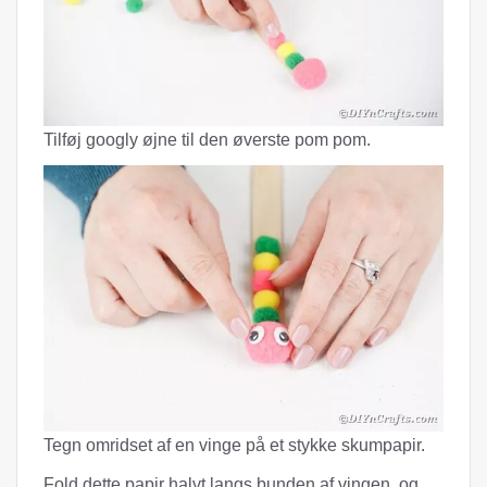
Tilføj googly øjne til den øverste pom pom.
Tegn omridset af en vinge på et stykke skumpapir.
Fold dette papir halvt langs bunden af ​​vingen, og