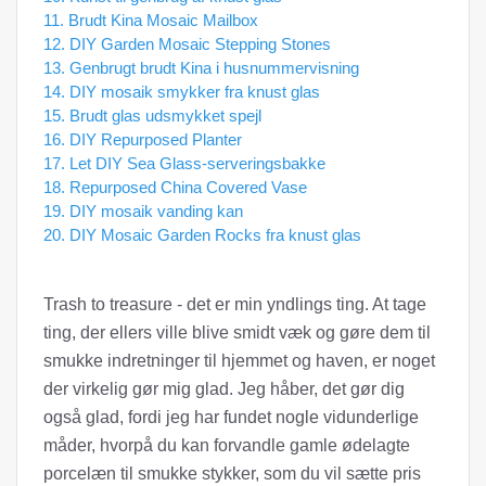
11. Brudt Kina Mosaic Mailbox
12. DIY Garden Mosaic Stepping Stones
13. Genbrugt brudt Kina i husnummervisning
14. DIY mosaik smykker fra knust glas
15. Brudt glas udsmykket spejl
16. DIY Repurposed Planter
17. Let DIY Sea Glass-serveringsbakke
18. Repurposed China Covered Vase
19. DIY mosaik vanding kan
20. DIY Mosaic Garden Rocks fra knust glas
Trash to treasure - det er min yndlings ting. At tage
ting, der ellers ville blive smidt væk og gøre dem til
smukke indretninger til hjemmet og haven, er noget
der virkelig gør mig glad. Jeg håber, det gør dig
også glad, fordi jeg har fundet nogle vidunderlige
måder, hvorpå du kan forvandle gamle ødelagte
porcelæn til smukke stykker, som du vil sætte pris