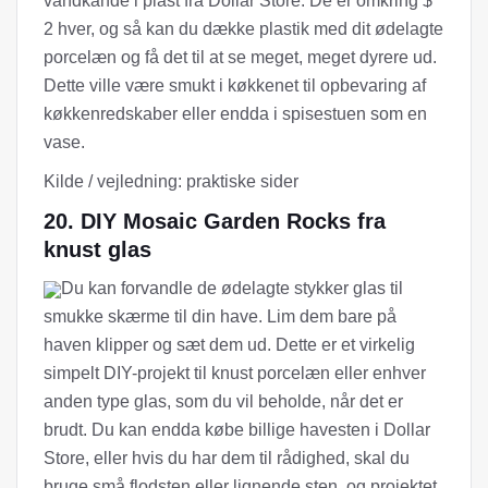
vandkande i plast fra Dollar Store. De er omkring $
2 hver, og så kan du dække plastik med dit ødelagte
porcelæn og få det til at se meget, meget dyrere ud.
Dette ville være smukt i køkkenet til opbevaring af
køkkenredskaber eller endda i spisestuen som en
vase.
Kilde / vejledning: praktiske sider
20. DIY Mosaic Garden Rocks fra
knust glas
Du kan forvandle de ødelagte stykker glas til
smukke skærme til din have. Lim dem bare på
haven klipper og sæt dem ud. Dette er et virkelig
simpelt DIY-projekt til knust porcelæn eller enhver
anden type glas, som du vil beholde, når det er
brudt. Du kan endda købe billige havesten i Dollar
Store, eller hvis du har dem til rådighed, skal du
bruge små flodsten eller lignende sten, og projektet