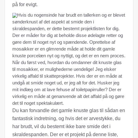
på for evigt.
Hvis du nogensinde har brudt en tallerken og er blevet
sønderknust af det aspekt at smide den i
skraldespanden, er dette bestemt projektlisten for dig.
Der er måder for dig at beholde disse ødelagte retter og
gøre dem til noget nyt og spændende. Oprettelse af
mosaikker er en glimrende måde at holde dit gamle
knuste porcelæn nyt og nyttigt, og det er en nem proces.
Når du først ved, hvordan du omdanner dit knuste glas
til mosaikker, er mulighederne uendelige! Jeg elsker
virkelig affald til skatteprojekter. Hvis der er en måde at
undgå at smide noget ud, er jeg alt for det. Husker jeg
mit indlæg om at lave fehuse af toiletpapirruller? Der er
virkelig en måde at genanvende alt det affald på og gøre
det til noget spektakulært.
Du kan forvandle det gamle knuste glas til sådan en
fantastisk indretning, og hvis det er arvestykke, du
har brudt, vil du bestemt ikke bare smide det i
skraldespanden. Der er et projekt på denne liste,