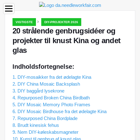
›
VIGTIGSTE
DIY-PROJEKTER 2026
20 strålende genbrugsidéer og
projekter til knust Kina og andet
glas
Indholdsfortegnelse:
1. DIY-mosaikker fra det ødelagte Kina
2. DIY China Mosaic Backsplash
3. DIY baggård lysekrone
4. Repurposed Broken China Birdbath
5. DIY Mosaic Memory Photo Frames
6. DIY Mosaic Birdhouse fra det ødelagte Kina
7. Repurposed China Bordplade
8. Brudt kinesisk fehus
9. Nem DIY-køleskabsmagneter
10. Kunst til genbrug af knust glas