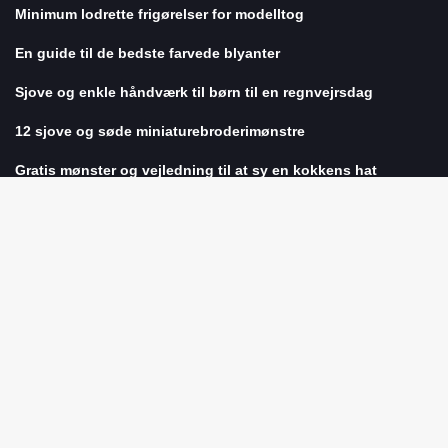
Minimum lodrette frigørelser for modelltog
En guide til de bedste farvede blyanter
Sjove og enkle håndværk til børn til en regnvejrsdag
12 sjove og søde miniaturebroderimønstre
Gratis mønster og vejledning til at sy en kokkens hat
REDAKTØRENS VALG
Lær verdens bedste lette kortspil
Oprindelse og historie med Sarah Coventry smykker
Identificering af Eastlake-møbler fra den victorianske æra
Sådan bæres garn op ved sider af striber