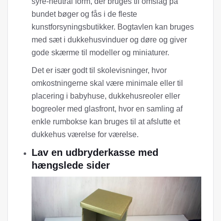
syre-neutral form, der bruges til omslag på
bundet bøger og fås i de fleste
kunstforsyningsbutikker. Bogtavlen kan bruges
med sæt i dukkehusvinduer og døre og giver
gode skærme til modeller og miniaturer.
Det er især godt til skolevisninger, hvor
omkostningerne skal være minimale eller til
placering i babyhuse, dukkehusreoler eller
bogreoler med glasfront, hvor en samling af
enkle rumbokse kan bruges til at afslutte et
dukkehus værelse for værelse.
Lav en udbryderkasse med
hængslede sider