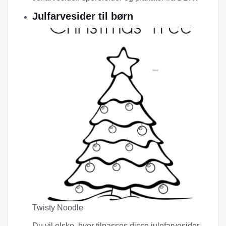
Julfarvesider til børn
Twisty Noodle
Du vil elske, hvor tilpasses disse julefarvesider