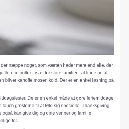
 er der næppe noget, som værten hader mere end alle, der
flere minutter - især for store familier - at finde ud af,
en bliver kartoffelmosen kold. Der er en enkel løsning på
e middagsfester. De er en enkel måde at gøre feriemiddage
e touch gæsterne til at føle sig specielle. Thanksgiving
 de også kan give dig og dine venner og familie
lige for.