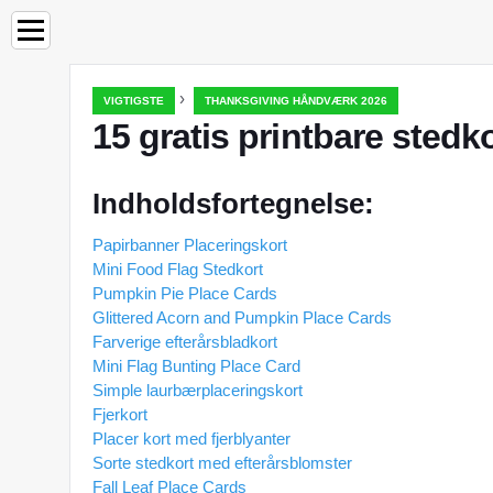
›
VIGTIGSTE
THANKSGIVING HÅNDVÆRK 2026
15 gratis printbare stedk
Indholdsfortegnelse:
Papirbanner Placeringskort
Mini Food Flag Stedkort
Pumpkin Pie Place Cards
Glittered Acorn and Pumpkin Place Cards
Farverige efterårsbladkort
Mini Flag Bunting Place Card
Simple laurbærplaceringskort
Fjerkort
Placer kort med fjerblyanter
Sorte stedkort med efterårsblomster
Fall Leaf Place Cards