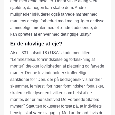
dem med ædle metaller. Derfor vil de aldrig være
sjældne, da nogen kan skabe dem. Andre
muligheder inkluderer også farvede mønter med
møntens design forbedret med maling. Igen er disse
almindelige mønter med et ændret udseende, der
kan oprettes af enhver med det rigtige udstyr.
Er de ulovlige at eje?
Afsnit 331 i afsnit 18 i USA's kode med titlen
"Lemlæstelse, formindskelse og forfalskning af
mønter" dækker lovligheden af ​​plettering og farvede
mønter. Denne lov indeholder strafferetlige
sanktioner for "Den, der på bedragerisk vis ændrer,
skæmmer, lemlæst, forringer, formindsker, forfalsker,
skalerer eller lyser en hvilken som helst af de
mønter, der er mønstret ved De Forenede Staters
mynter." Statutten fokuserer fortsat på, at individets
hensigt skal være svigagtig. Med andre ord, hvis du