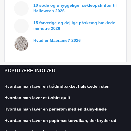
10 søde og uhyggelige hækleopskrifter til
Halloween 2026
15 farverige og dejlige påskeæg hæklede
mønstre 2026
Hvad er Macrame? 2026
POPULÆRE INDLÆG
Hvordan man laver en trådindpakket halskæde i sten
Hvordan man laver et t-shirt quilt
Hvordan man laver en perlerøm med en daisy-kæde
Hvordan man laver en papirmaskervulkan, der bryder ud