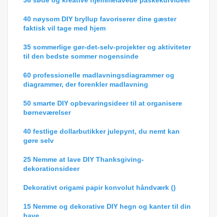
36 søde og kreative hjemmelavede påskekurvideer
40 nøysom DIY bryllup favoriserer dine gæster
faktisk vil tage med hjem
35 sommerlige gør-det-selv-projekter og aktiviteter
til den bedste sommer nogensinde
60 professionelle madlavningsdiagrammer og
diagrammer, der forenkler madlavning
50 smarte DIY opbevaringsideer til at organisere
børneværelser
40 festlige dollarbutikker julepynt, du nemt kan
gøre selv
25 Nemme at lave DIY Thanksgiving-
dekorationsideer
Dekorativt origami papir konvolut håndværk ()
15 Nemme og dekorative DIY hegn og kanter til din
have