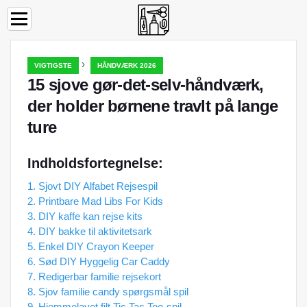
›
VIGTIGSTE
HÅNDVÆRK 2026
15 sjove gør-det-selv-håndværk,
der holder børnene travlt på lange
ture
Indholdsfortegnelse:
1. Sjovt DIY Alfabet Rejsespil
2. Printbare Mad Libs For Kids
3. DIY kaffe kan rejse kits
4. DIY bakke til aktivitetsark
5. Enkel DIY Crayon Keeper
6. Sød DIY Hyggelig Car Caddy
7. Redigerbar familie rejsekort
8. Sjov familie candy spørgsmål spil
9. Hjemmelavet filt Tic Tac Toe-spil