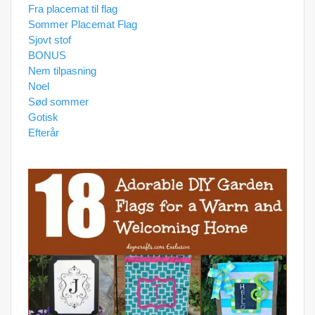
Fra placemat til flag
Sommer Placemat Flag
Sjovt stof
BONUS
Nem tilpasning
Noel
Sød sommer
Gotisk
Efterår