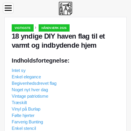
›
VIGTIGSTE
HÅNDVÆRK 2026
18 yndige DIY haven flag til et
varmt og indbydende hjem
Indholdsfortegnelse:
Intet sy
Enkel elegance
Begivenhedsdrevet flag
Noget nyt hver dag
Vintage patriotisme
Træskilt
Vinyl på Burlap
Følte hjerter
Farverig Bunting
Enkel stencil