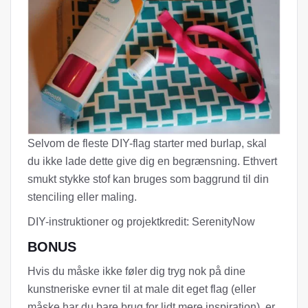
Selvom de fleste DIY-flag starter med burlap, skal
du ikke lade dette give dig en begrænsning. Ethvert
smukt stykke stof kan bruges som baggrund til din
stenciling eller maling.
DIY-instruktioner og projektkredit: SerenityNow
BONUS
Hvis du måske ikke føler dig tryg nok på dine
kunstneriske evner til at male dit eget flag (eller
måske har du bare brug for lidt mere inspiration), er