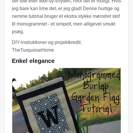
ser ofte efter ikke-sy-snyderi, hvor det er muligt. Hvis
jeg bare kan lime det, er jeg glad! Denne hurtige og
nemme tutorial bruger et ekstra stykke mønstret stof
til monogrammet - et simpelt, men alligevel smukt
præg.
DIY-instruktioner og projektkredit:
TheTurquoiseHome
Enkel elegance