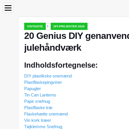
›
VIGTIGSTE
DIY-PROJEKTER 2026
20 Genius DIY genanven
julehåndværk
Indholdsfortegnelse:
DIY plastikske snemænd
Plastflaskepingviner
Papugler
Tin Can Lanterns
Papir snefnug
Plastflaske træ
Flaskehætte snemænd
Vin kork træer
Tøjklemme Snefnug