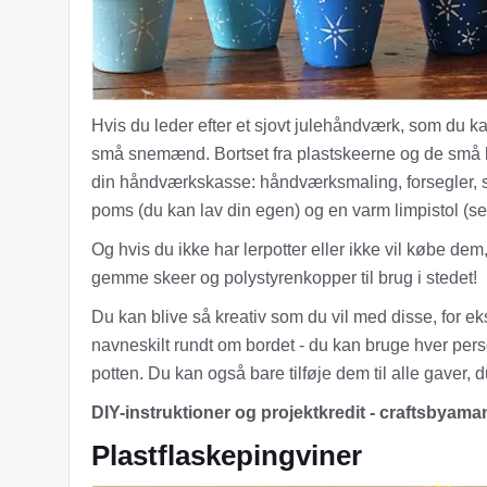
Hvis du leder efter et sjovt julehåndværk, som du k
små snemænd. Bortset fra plastskeerne og de små lerp
din håndværkskasse: håndværksmaling, forsegler, sm
poms (du kan lav din egen) og en varm limpistol (se
Og hvis du ikke har lerpotter eller ikke vil købe dem
gemme skeer og polystyrenkopper til brug i stedet!
Du kan blive så kreativ som du vil med disse, for eks
navneskilt rundt om bordet - du kan bruge hver person
potten. Du kan også bare tilføje dem til alle gaver, du
DIY-instruktioner og projektkredit - craftsbyam
Plastflaskepingviner