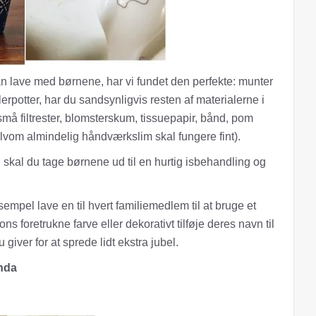
an lave med børnene, har vi fundet den perfekte: munter
otter, har du sandsynligvis resten af ​​materialerne i
å filtrester, blomsterskum, tissuepapir, bånd, pom
lvom almindelig håndværkslim skal fungere fint).
, skal du tage børnene ud til en hurtig isbehandling og
empel lave en til hvert familiemedlem til at bruge et
s foretrukne farve eller dekorativt tilføje deres navn til
 giver for at sprede lidt ekstra jubel.
anda