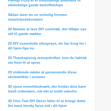
Pierogi Pizza er et vidunderligt alternativ til
almindelige gamle kartoffelchips
Sådan laver du en vinterlig frossen
stearinlysdekoration
20 Nemme at lave DIY overtræk, der tilføjer nye
stil til gamle møbler
25 DIY essentielle oliesprays, du har brug for i
dit hjem lige nu
25 Thanksgiving restopskrifter, som du faktisk
ser frem til at spise
20 strålende måder at genanvende disse
skoleartikler i sommer
30 sjove vinterhåndværk, der holder dine børn
travlt indendørs, når det er koldt udenfor
30 Chic Teal DIY Decor Idéer til at bringe dette
års mest trendy farve ind i dit hjem