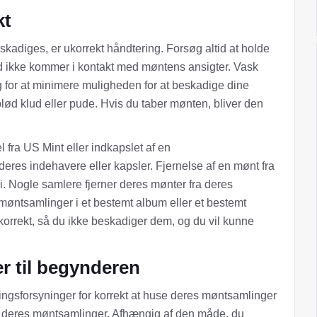
kt
adiges, er ukorrekt håndtering. Forsøg altid at holde
ud ikke kommer i kontakt med møntens ansigter. Vask
 for at minimere muligheden for at beskadige dine
lød klud eller pude. Hvis du taber mønten, bliver den
 fra US Mint eller indkapslet af en
deres indehavere eller kapsler. Fjernelse af en mønt fra
. Nogle samlere fjerner deres mønter fra deres
 møntsamlinger i et bestemt album eller et bestemt
korrekt, så du ikke beskadiger dem, og du vil kunne
r til begynderen
ingsforsyninger for korrekt at huse deres møntsamlinger
e deres møntsamlinger. Afhængig af den måde, du