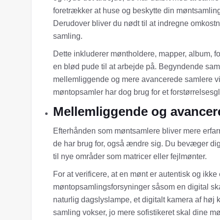
foretrækker at huse og beskytte din møntsamling
Derudover bliver du nødt til at indregne omkostn
samling.
Dette inkluderer møntholdere, mapper, album, fo
en blød pude til at arbejde på. Begyndende saml
mellemliggende og mere avancerede samlere vil 
møntopsamler har dog brug for et forstørrelsesg
Mellemliggende og avancer
Efterhånden som møntsamlere bliver mere erfar
de har brug for, også ændre sig. Du bevæger d
til nye områder som matricer eller fejlmønter.
For at verificere, at en mønt er autentisk og ikke 
møntopsamlingsforsyninger såsom en digital ska
naturlig dagslyslampe, et digitalt kamera af høj 
samling vokser, jo mere sofistikeret skal dine 