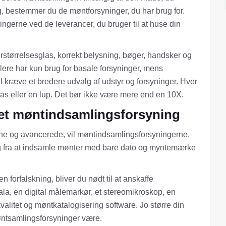
, bestemmer du de møntforsyninger, du har brug for.
ingerne ved de leverancer, du bruger til at huse din
rstørrelsesglas, korrekt belysning, bøger, handsker og
ere har kun brug for basale forsyninger, mens
kræve et bredere udvalg af udstyr og forsyninger. Hver
las eller en lup. Det bør ikke være mere end en 10X.
et møntindsamlingsforsyning
ne og avancerede, vil møntindsamlingsforsyningerne,
ig fra at indsamle mønter med bare dato og myntemærke
en forfalskning, bliver du nødt til at anskaffe
la, en digital målemarkør, et stereomikroskop, en
kvalitet og møntkatalogisering software. Jo større din
møntsamlingsforsyninger være.