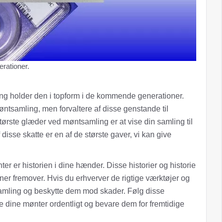
erationer.
ng holder den i topform i de kommende generationer.
møntsamling, men forvaltere af disse genstande til
tørste glæder ved møntsamling er at vise din samling til
sse skatte er en af ​​de største gaver, vi kan give
ter er historien i dine hænder. Disse historier og historie
oner fremover. Hvis du erhverver de rigtige værktøjer og
amling og beskytte dem mod skader. Følg disse
mme dine mønter ordentligt og bevare dem for fremtidige