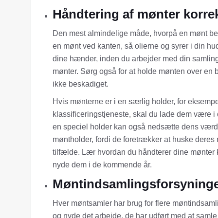
Håndtering af mønter korre
Den mest almindelige måde, hvorpå en mønt besk
en mønt ved kanten, så olierne og syrer i din h
dine hænder, inden du arbejder med din samling
mønter. Sørg også for at holde mønten over en b
ikke beskadiget.
Hvis mønterne er i en særlig holder, for eksempel
klassificeringstjeneste, skal du lade dem være i 
en speciel holder kan også nedsætte dens værdi
møntholder, fordi de foretrækker at huske deres
tilfælde. Lær hvordan du håndterer dine mønter 
nyde dem i de kommende år.
Møntindsamlingsforsyninge
Hver møntsamler har brug for flere møntindsaml
og nyde det arbejde, de har udført med at saml