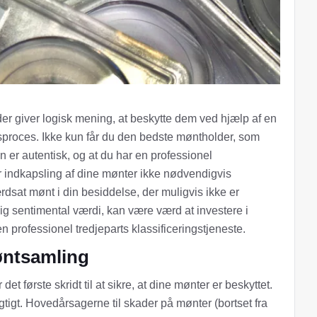
der giver logisk mening, at beskytte dem ved hjælp af en
sproces. Ikke kun får du den bedste møntholder, som
 er autentisk, og at du har en professionel
er indkapsling af dine mønter ikke nødvendigvis
dsat mønt i din besiddelse, der muligvis ikke er
ig sentimental værdi, kan være værd at investere i
 professionel tredjeparts klassificeringstjeneste.
øntsamling
 første skridt til at sikre, at dine mønter er beskyttet.
tigt. Hovedårsagerne til skader på mønter (bortset fra