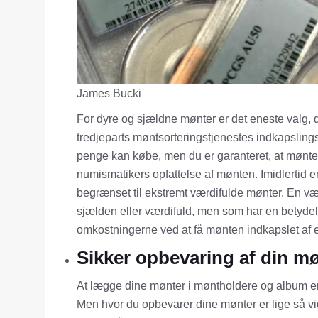
James Bucki
For dyre og sjældne mønter er det eneste valg, 
tredjeparts møntsorteringstjenestes indkapsling
penge kan købe, men du er garanteret, at mønten
numismatikers opfattelse af mønten. Imidlertid 
begrænset til ekstremt værdifulde mønter. En vær
sjælden eller værdifuld, men som har en betydel
omkostningerne ved at få mønten indkapslet af en
Sikker opbevaring af din m
At lægge dine mønter i møntholdere og album er det
Men hvor du opbevarer dine mønter er lige så vig