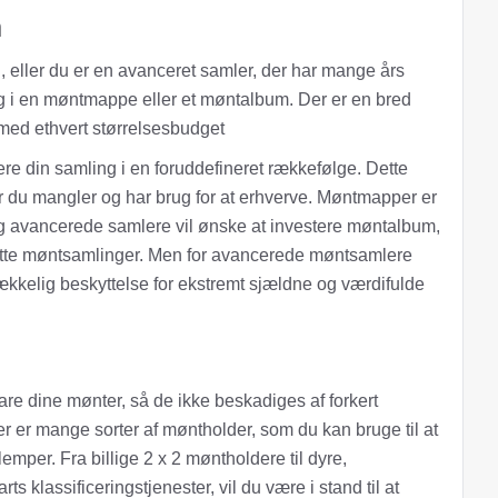
m
eller du er en avanceret samler, der har mange års
ng i en møntmappe eller et møntalbum. Der er en bred
 med ethvert størrelsesbudget
re din samling i en foruddefineret rækkefølge. Dette
ter du mangler og har brug for at erhverve. Møntmapper er
og avancerede samlere vil ønske at investere møntalbum,
satte møntsamlinger. Men for avancerede møntsamlere
ækkelig beskyttelse for ekstremt sjældne og værdifulde
re dine mønter, så de ikke beskadiges af forkert
r er mange sorter af møntholder, som du kan bruge til at
emper. Fra billige 2 x 2 møntholdere til dyre,
s klassificeringstjenester, vil du være i stand til at