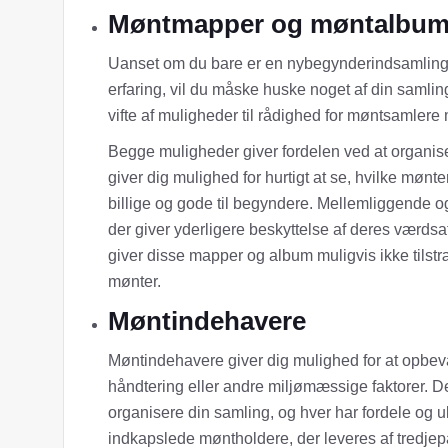
Møntmapper og møntalbu
Uanset om du bare er en nybegynderindsamling, 
erfaring, vil du måske huske noget af din samli
vifte af muligheder til rådighed for møntsamlere
Begge muligheder giver fordelen ved at organise
giver dig mulighed for hurtigt at se, hvilke møn
billige og gode til begyndere. Mellemliggende 
der giver yderligere beskyttelse af deres værd
giver disse mapper og album muligvis ikke tilstr
mønter.
Møntindehavere
Møntindehavere giver dig mulighed for at opbeva
håndtering eller andre miljømæssige faktorer. De
organisere din samling, og hver har fordele og ul
indkapslede møntholdere, der leveres af tredjepart